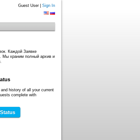
Guest User |
Sign In
вок. Каждой Заявке
в. Мы храним полный архив и
.
tatus
and history of all your current
quests complete with
 Status