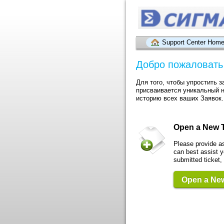
Support Center Hom
Добро пожаловать
Для того, чтобы упростить 
присваивается уникальный н
историю всех ваших Заявок.
Open a New T
Please provide a
can best assist y
submitted ticket,
Open a New