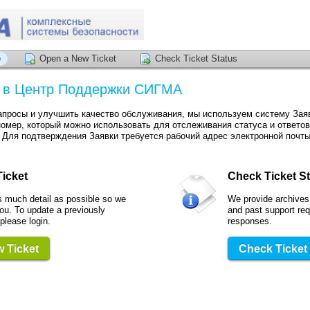
e
Open a New Ticket
Check Ticket Status
 в Центр Поддержки СИГМА
запросы и улучшить качество обслуживания, мы используем систему Зая
омер, который можно использовать для отслеживания статуса и ответо
 Для подтверждения Заявки требуется рабочий адрес электронной почты
icket
Check Ticket S
s much detail as possible so we
We provide archives 
ou. To update a previously
and past support re
 please login.
responses.
 Ticket
Check Ticket